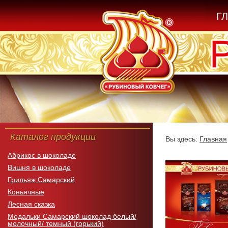
Г
Каталог продукции
Вы здесь:
Главная
Абрикос в шоколаде
Вишня в шоколаде
Грильяж Самарский
Коньячные
Лесная сказка
Медальки Самарский шоколад белый/
молочный/ темный (горький)