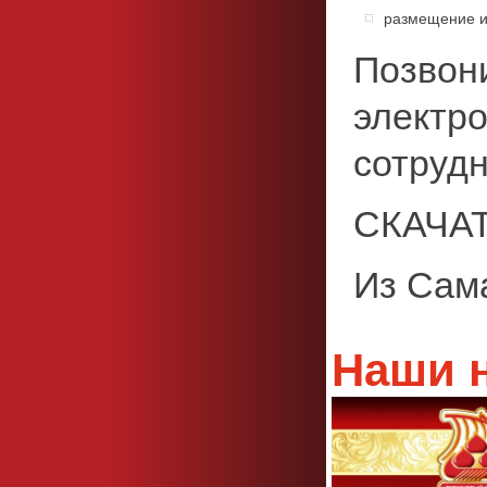
размещение и
Позвони
электро
сотрудн
СКАЧА
Из Сам
Наши 