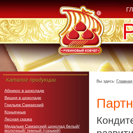
Г
Каталог продукции
Вы здесь:
Главная
Абрикос в шоколаде
Вишня в шоколаде
Парт
Грильяж Самарский
Коньячные
Кондит
Лесная сказка
Медальки Самарский шоколад белый/
молочный/ темный (горький)