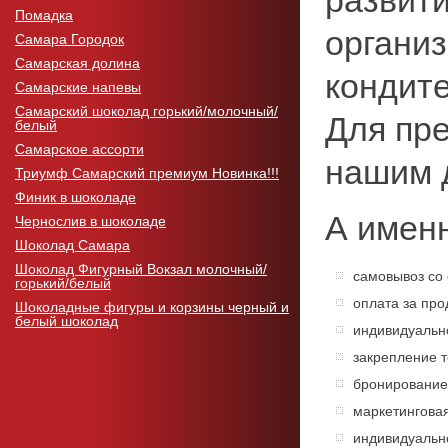
развит
Помадка
органи
Самара Городок
Самарская долина
кондите
Самарские напевы
Самарский шоколад горький/молочный/
Для пре
белый
Самарское ассорти
нашим 
Триумф Самарский премиум Новинка!!!
Финик в шоколаде
А именн
Чернослив в шоколаде
Шоколад Самара
Шоколад Фигурный Вокзал молочный/
самовывоз со 
горький/белый
оплата за про
Шоколадные фигуры и корзины черный и
белый шоколад
индивидуальн
закрепление т
бронирование
маркетинговая
индивидуально