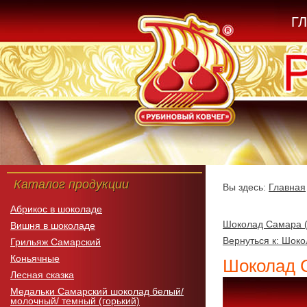
Г
Каталог продукции
Вы здесь:
Главная
Абрикос в шоколаде
Шоколад Самара (г
Вишня в шоколаде
Вернуться к: Шок
Грильяж Самарский
Коньячные
Шоколад Са
Лесная сказка
Медальки Самарский шоколад белый/
молочный/ темный (горький)