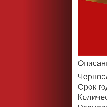
Описан
Черносл
Срок го
Количес