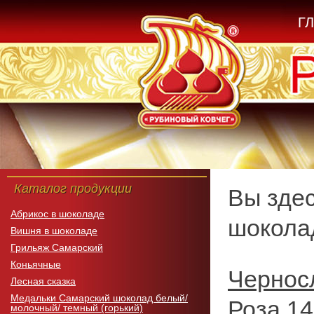
Г
Каталог продукции
Вы зде
Абрикос в шоколаде
шоколад
Вишня в шоколаде
Грильяж Самарский
Коньячные
Черносл
Лесная сказка
Медальки Самарский шоколад белый/
Роза 140
молочный/ темный (горький)