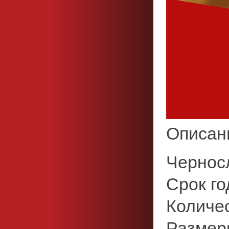
Описан
Черносл
Срок го
Количес
Размеры