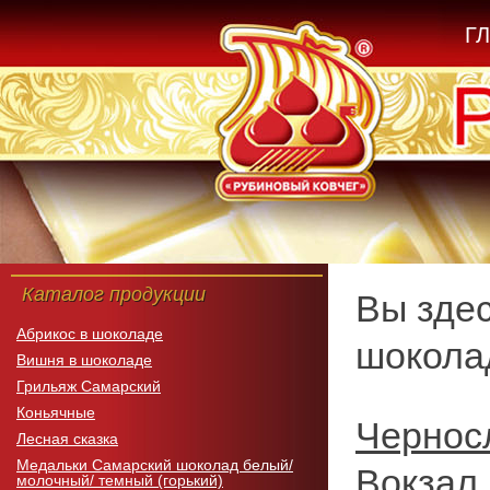
Г
Каталог продукции
Вы зде
Абрикос в шоколаде
шоколад
Вишня в шоколаде
Грильяж Самарский
Коньячные
Черносл
Лесная сказка
Медальки Самарский шоколад белый/
Вокзал 
молочный/ темный (горький)