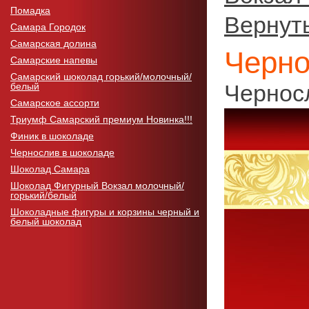
Помадка
Вернуть
Самара Городок
Самарская долина
Черно
Самарские напевы
Самарский шоколад горький/молочный/
Черносл
белый
Самарское ассорти
Триумф Самарский премиум Новинка!!!
Финик в шоколаде
Чернослив в шоколаде
Шоколад Самара
Шоколад Фигурный Вокзал молочный/
горький/белый
Шоколадные фигуры и корзины черный и
белый шоколад