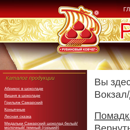
Г
Каталог продукции
Вы зде
Абрикос в шоколаде
Вокзал/
Вишня в шоколаде
Грильяж Самарский
Коньячные
Помадка
Лесная сказка
Медальки Самарский шоколад белый/
Вернуть
молочный/ темный (горький)