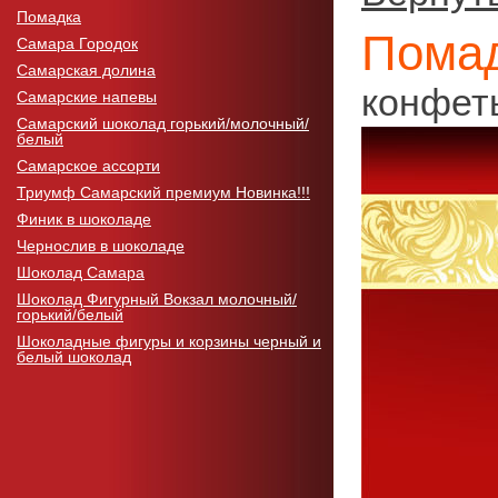
Помадка
Помад
Самара Городок
Самарская долина
конфет
Самарские напевы
Самарский шоколад горький/молочный/
белый
Самарское ассорти
Триумф Самарский премиум Новинка!!!
Финик в шоколаде
Чернослив в шоколаде
Шоколад Самара
Шоколад Фигурный Вокзал молочный/
горький/белый
Шоколадные фигуры и корзины черный и
белый шоколад