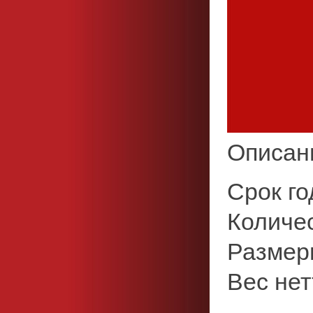
Описан
Срок го
Количес
Размеры
Вес нетт